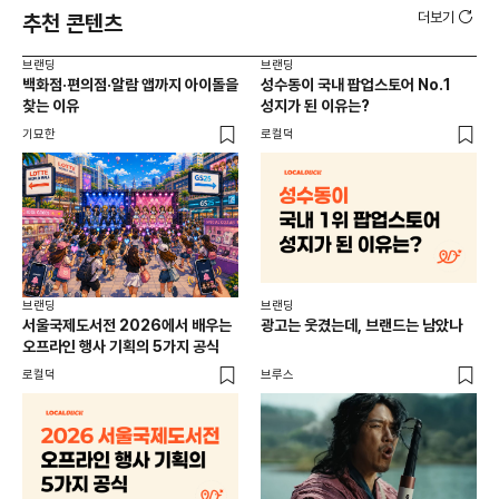
더보기
추천 콘텐츠
브랜딩
브랜딩
브랜
백화점·편의점·알람 앱까지 아이돌을
성수동이 국내 팝업스토어 No.1
10
찾는 이유
성지가 된 이유는?
마
기묘한
로컬덕
플랜
브랜딩
브랜딩
서울국제도서전 2026에서 배우는
광고는 웃겼는데, 브랜드는 남았나
오프라인 행사 기획의 5가지 공식
로컬덕
브루스
브랜
매년
주민
기