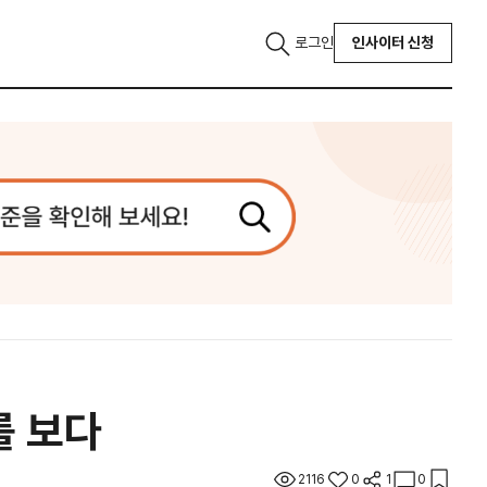
로그인
인사이터 신청
를 보다
2116
0
1
0