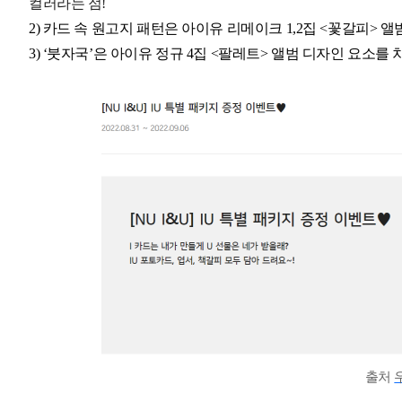
컬러라는 점!
2) 카드 속 원고지 패턴은 아이유 리메이크 1,2집 <꽃갈피> 
3) ‘붓자국’은 아이유 정규 4집 <팔레트> 앨범 디자인 요소
출처