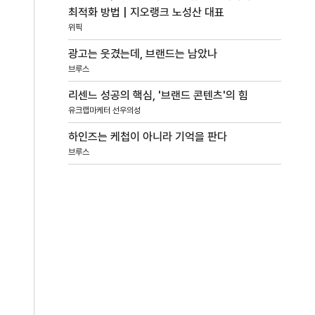
최적화 방법 | 지오랭크 노성산 대표
위픽
광고는 웃겼는데, 브랜드는 남았나
브루스
리센느 성공의 핵심, '브랜드 콘텐츠'의 힘
유크랩마케터 선우의성
하인즈는 케첩이 아니라 기억을 판다
브루스