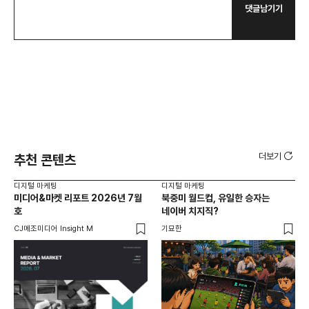
댓글남기기
더보기
추천 콘텐츠
디지털 마케팅
디지털 마케팅
디지
미디어&마켓 리포트 2026년 7월
북중미 월드컵, 유일한 승자는
브
호
네이버 치지직?
팬
CJ메조미디어 Insight M
기묘한
유크