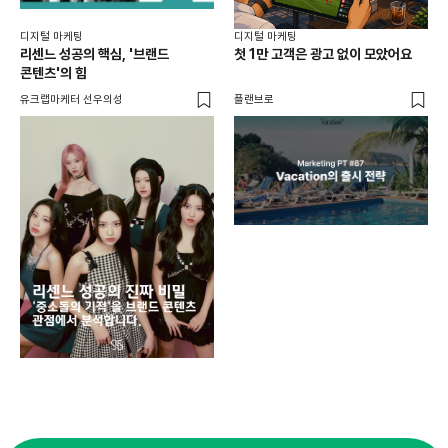
디지털 마케팅
디지털 마케팅
리센느 성공의 핵심, '브랜드
첫 1만 고객은 광고 없이 모았어요
콘텐츠'의 힘
유크랩마케터 선우의성
플랜브로
디지
AI
쇼핑
똑똑