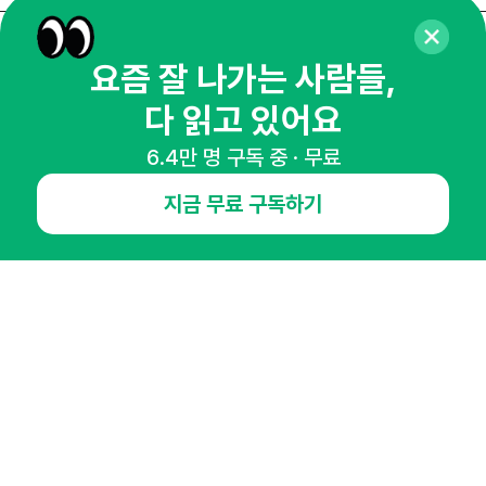
매주 화요일 아침,
요즘 잘 나가는 사람들,
마케팅 감각을 깨워 드릴게요!
다 읽고 있어요
65,043명의 마케터를 성장시키는 뉴스레터
6.4만 명 구독 중 · 무료
뉴스레터 구독하기
지금 무료 구독하기
NHN AD
오픈애즈란
공지사항
제휴문의
인사이터 신청
뉴스레터
광고안내
경기도 성남시 분당구 대왕판교로645번길 16
대표 : 심도섭
사업자등록번호 : 144-81-27690(
사업자정보확인
)
통신판매업신고번호 : 2014-경기성남-1023