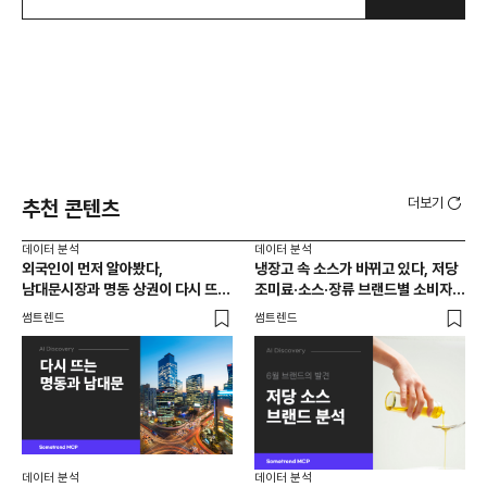
더보기
추천 콘텐츠
데이터 분석
데이터 분석
데이
외국인이 먼저 알아봤다,
냉장고 속 소스가 바뀌고 있다, 저당
[브
남대문시장과 명동 상권이 다시 뜨는
조미료·소스·장류 브랜드별 소비자
앱 
이유는 뭘까
반응 분석
썸트렌드
썸트렌드
트렌
데이터 분석
데이터 분석
데이