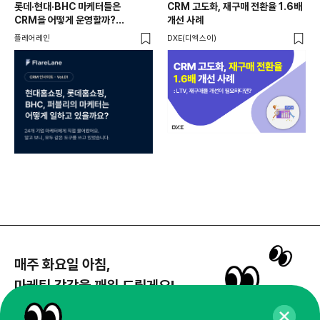
롯데·현대·BHC 마케터들은
CRM 고도화, 재구매 전환율 1.6배
집요
CRM을 어떻게 운영할까?
개선 사례
20
24개사가 직접 답한 마케팅 자동화
Mi
플레어레인
DXE(디엑스이)
마켓
노하우
매주 화요일 아침,
마케팅 감각을 깨워 드릴게요!
65,043명의 마케터를 성장시키는 뉴스레터