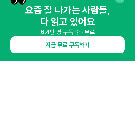
뉴스레터 구독하기
요즘 잘 나가는 사람들,
다 읽고 있어요
6.4만 명 구독 중 · 무료
NHN AD
지금 무료 구독하기
오픈애즈란
공지사항
제휴문의
인사이터 신청
뉴스레터
광고안내
경기도 성남시 분당구 대왕판교로645번길 16
대표 : 심도섭
사업자등록번호 : 144-81-27690(
사업자정보확인
)
통신판매업신고번호 : 2014-경기성남-1023
호스팅서비스사업자 : 오픈애즈
서비스•광고 문의 :
1800-2198
이메일 :
openads@openads.co.kr
이용약관
개인정보처리방침