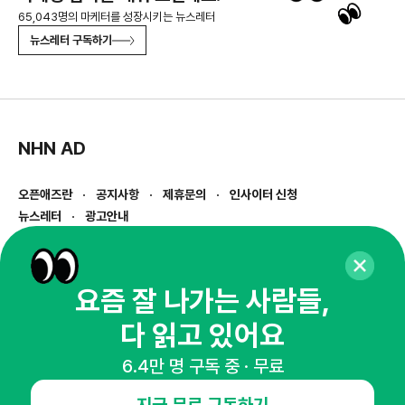
65,043명의 마케터를 성장시키는 뉴스레터
뉴스레터 구독하기
NHN AD
오픈애즈란
공지사항
제휴문의
인사이터 신청
뉴스레터
광고안내
경기도 성남시 분당구 대왕판교로645번길 16
대표 : 심도섭
사업자등록번호 : 144-81-27690(
사업자정보확인
)
요즘 잘 나가는 사람들,
통신판매업신고번호 : 2014-경기성남-1023
다 읽고 있어요
호스팅서비스사업자 : 오픈애즈
서비스•광고 문의 :
1800-2198
6.4만 명 구독 중 · 무료
이메일 :
openads@openads.co.kr