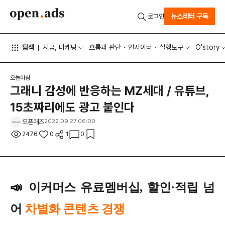
뉴스레터 구독
로그인
탐색
지금, 마케팅
흐름과 판단
인사이터
실행도구
O'story
오늘아침
그래니 감성에 반응하는 MZ세대 / 유튜브,
15초짜리에도 광고 붙인다
오픈애즈
2022.09.27 06:00
2476
0
1
0
📣
이커머스 유료멤버십, 할인·적립 넘
어
차별화 콘텐츠 경쟁