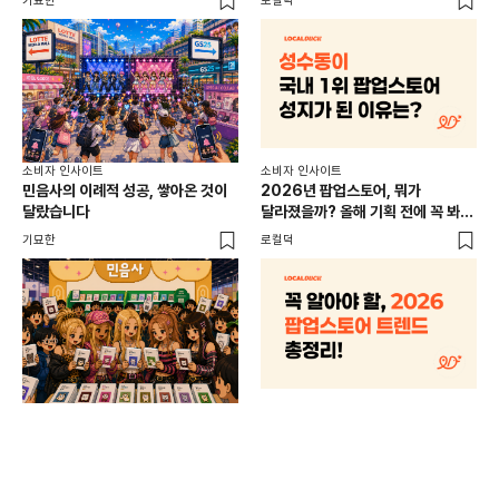
기묘한
로컬덕
썸트
소비
소비자 인사이트
소비자 인사이트
CR
민음사의 이례적 성공, 쌓아온 것이
2026년 팝업스토어, 뭐가
개
달랐습니다
달라졌을까? 올해 기획 전에 꼭 봐야
할 트렌드 4가지
DX
기묘한
로컬덕