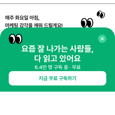
매주 화요일 아침,
마케팅 감각을 깨워 드릴게요!
65,043명의 마케터를 성장시키는 뉴스레터
뉴스레터 구독하기
요즘 잘 나가는 사람들,
다 읽고 있어요
6.4만 명 구독 중 · 무료
NHN AD
지금 무료 구독하기
오픈애즈란
공지사항
제휴문의
인사이터 신청
뉴스레터
광고안내
경기도 성남시 분당구 대왕판교로645번길 16
대표 : 심도섭
사업자등록번호 : 144-81-27690(
사업자정보확인
)
통신판매업신고번호 : 2014-경기성남-1023