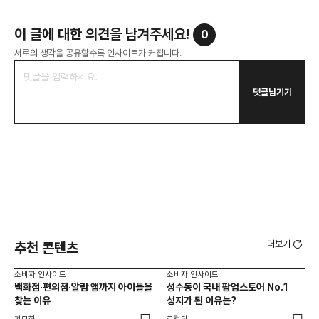
이 글에 대한 의견을 남겨주세요!
0
서로의 생각을 공유할수록 인사이트가 커집니다.
댓글남기기
더보기
추천 콘텐츠
소비자 인사이트
소비자 인사이트
소비
백화점·편의점·알람 앱까지 아이돌을
성수동이 국내 팝업스토어 No.1
외국
찾는 이유
성지가 된 이유는?
남
이