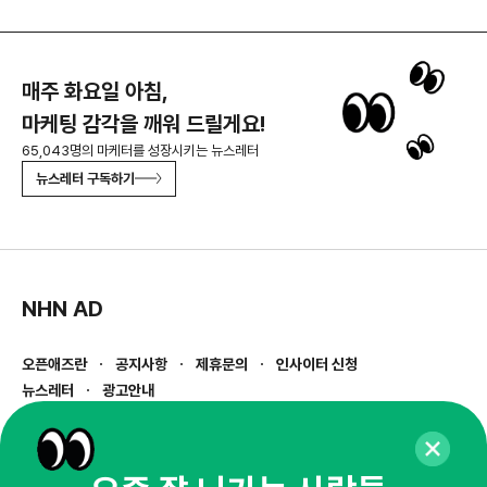
매주 화요일 아침,
마케팅 감각을 깨워 드릴게요!
65,043명의 마케터를 성장시키는 뉴스레터
뉴스레터 구독하기
NHN AD
오픈애즈란
공지사항
제휴문의
인사이터 신청
뉴스레터
광고안내
경기도 성남시 분당구 대왕판교로645번길 16
대표 : 심도섭
사업자등록번호 : 144-81-27690(
사업자정보확인
)