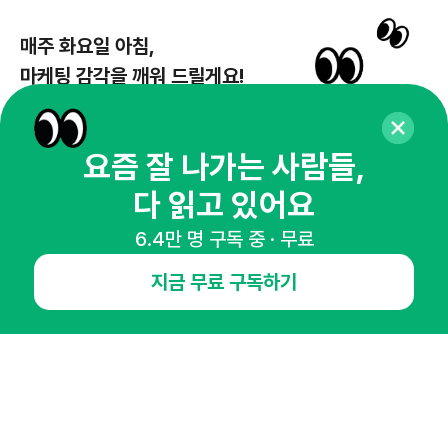
매주 화요일 아침,
마케팅 감각을 깨워 드릴게요!
65,043명의 마케터를 성장시키는 뉴스레터
뉴스레터 구독하기
요즘 잘 나가는 사람들,
다 읽고 있어요
6.4만 명 구독 중 · 무료
NHN AD
지금 무료 구독하기
오픈애즈란
공지사항
제휴문의
인사이터 신청
뉴스레터
광고안내
경기도 성남시 분당구 대왕판교로645번길 16
대표 : 심도섭
사업자등록번호 : 144-81-27690(
사업자정보확인
)
통신판매업신고번호 : 2014-경기성남-1023
호스팅서비스사업자 : 오픈애즈