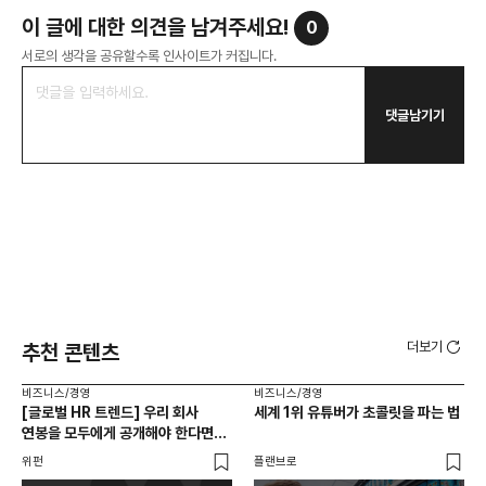
이 글에 대한 의견을 남겨주세요!
0
서로의 생각을 공유할수록 인사이트가 커집니다.
댓글남기기
더보기
추천 콘텐츠
비즈니스/경영
비즈니스/경영
비즈
[글로벌 HR 트렌드] 우리 회사
세계 1위 유튜버가 초콜릿을 파는 법
에이
연봉을 모두에게 공개해야 한다면? |
있
급여 투명성 법, 해외 사례, 연봉
위펀
플랜브로
기묘
공개, 채용 공고