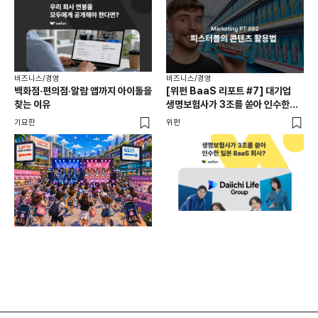
비즈니스/경영
비즈니스/경영
백화점·편의점·알람 앱까지 아이돌을
[위펀 BaaS 리포트 #7] 대기업
비즈
찾는 이유
생명보험사가 3조를 쏟아 인수한
광고
일본 BaaS 회사의 정체는?
공
기묘한
위펀
플랜