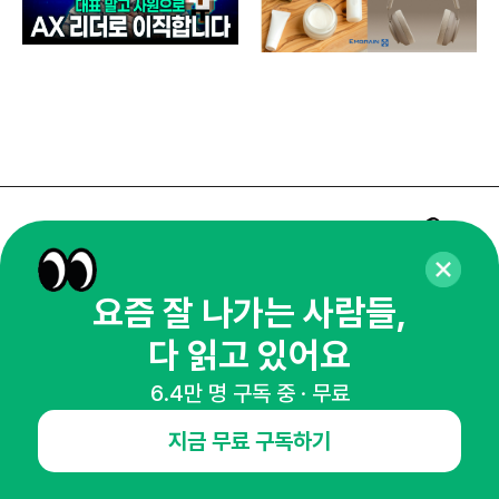
매주 화요일 아침,
마케팅 감각을 깨워 드릴게요!
요즘 잘 나가는 사람들,
65,043명의 마케터를 성장시키는 뉴스레터
뉴스레터 구독하기
다 읽고 있어요
6.4만 명 구독 중 · 무료
지금 무료 구독하기
NHN AD