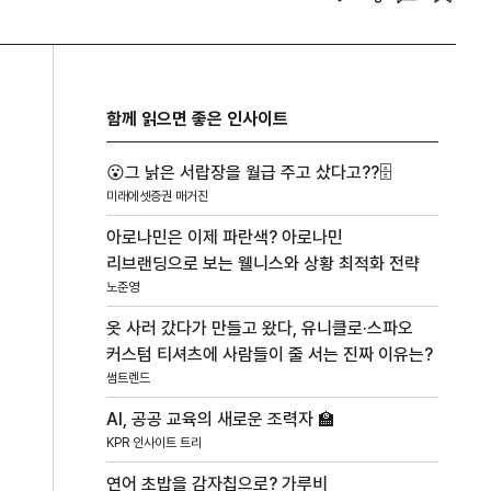
함께 읽으면 좋은 인사이트
😮그 낡은 서랍장을 월급 주고 샀다고??🗄️
미래에셋증권 매거진
아로나민은 이제 파란색? 아로나민
리브랜딩으로 보는 웰니스와 상황 최적화 전략
노준영
옷 사러 갔다가 만들고 왔다, 유니클로·스파오
커스텀 티셔츠에 사람들이 줄 서는 진짜 이유는?
썸트렌드
AI, 공공 교육의 새로운 조력자 🏫
KPR 인사이트 트리
연어 초밥을 감자칩으로? 가루비