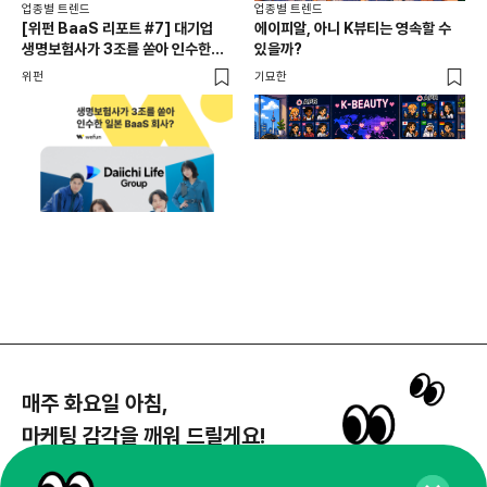
업종별 트렌드
업종별 트렌드
업종
[위펀 BaaS 리포트 #7] 대기업
에이피알, 아니 K뷰티는 영속할 수
민음
생명보험사가 3조를 쏟아 인수한
있을까?
달
일본 BaaS 회사의 정체는?
위펀
기묘한
기묘
매주 화요일 아침,
마케팅 감각을 깨워 드릴게요!
65,043명의 마케터를 성장시키는 뉴스레터