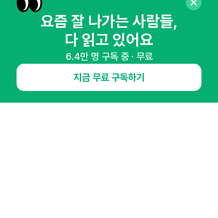
뉴스레터 구독하기
요즘 잘 나가는 사람들,
다 읽고 있어요
6.4만 명 구독 중 · 무료
NHN AD
지금 무료 구독하기
오픈애즈란
공지사항
제휴문의
인사이터 신청
뉴스레터
광고안내
경기도 성남시 분당구 대왕판교로645번길 16
대표 : 심도섭
사업자등록번호 : 144-81-27690(
사업자정보확인
)
통신판매업신고번호 : 2014-경기성남-1023
호스팅서비스사업자 : 오픈애즈
서비스•광고 문의 :
1800-2198
이메일 :
openads@openads.co.kr
이용약관
개인정보처리방침