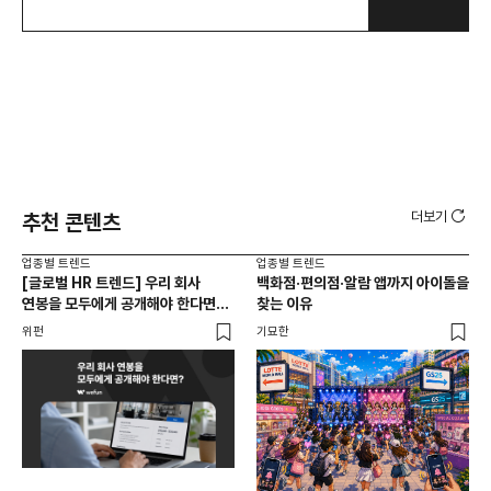
더보기
추천 콘텐츠
업종별 트렌드
업종별 트렌드
업종
[글로벌 HR 트렌드] 우리 회사
백화점·편의점·알람 앱까지 아이돌을
드라
연봉을 모두에게 공개해야 한다면? |
찾는 이유
진
급여 투명성 법, 해외 사례, 연봉
위펀
기묘한
기묘
공개, 채용 공고