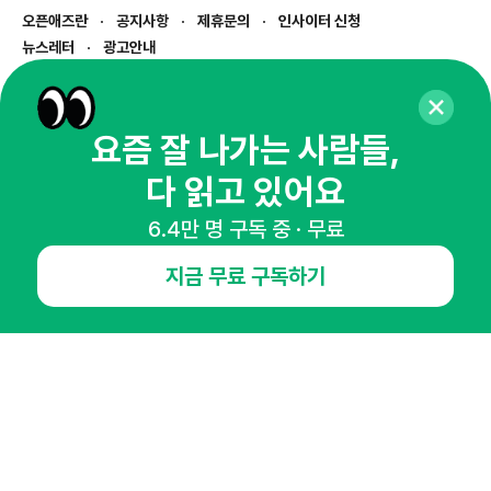
오픈애즈란
공지사항
제휴문의
인사이터 신청
뉴스레터
광고안내
경기도 성남시 분당구 대왕판교로645번길 16
대표 : 심도섭
사업자등록번호 : 144-81-27690(
사업자정보확인
)
요즘 잘 나가는 사람들,
통신판매업신고번호 : 2014-경기성남-1023
다 읽고 있어요
호스팅서비스사업자 : 오픈애즈
서비스•광고 문의 :
1800-2198
6.4만 명 구독 중 · 무료
이메일 :
openads@openads.co.kr
지금 무료 구독하기
이용약관
개인정보처리방침
instagram
thread
kakaotalk
© NHN AD. All rights reserved.