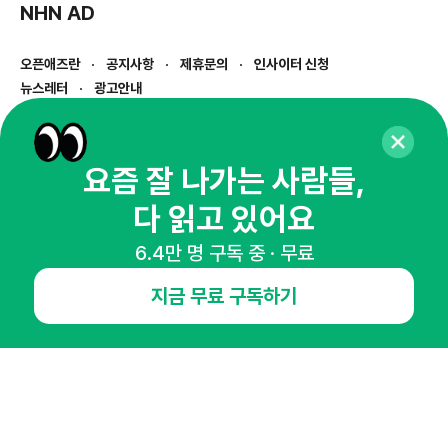
NHN AD
오픈애즈란
공지사항
제휴문의
인사이터 신청
뉴스레터
광고안내
경기도 성남시 분당구 대왕판교로645번길 16
대표 : 심도섭
사업자등록번호 : 144-81-27690(
사업자정보확인
)
요즘 잘 나가는 사람들,
통신판매업신고번호 : 2014-경기성남-1023
다 읽고 있어요
호스팅서비스사업자 : 오픈애즈
서비스•광고 문의 :
1800-2198
6.4만 명 구독 중 · 무료
이메일 :
openads@openads.co.kr
지금 무료 구독하기
이용약관
개인정보처리방침
instagram
thread
kakaotalk
© NHN AD. All rights reserved.