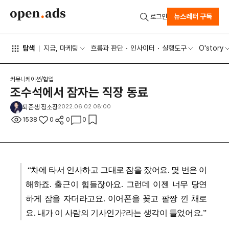
뉴스레터 구독
로그인
탐색
지금, 마케팅
흐름과 판단
인사이터
실행도구
O'story
커뮤니케이션/협업
조수석에서 잠자는 직장 동료
퇴준생 정소장
2022.06.02 08:00
1538
0
0
0
“차에 타서 인사하고 그대로 잠을 잤어요. 몇 번은 이
해하죠. 출근이 힘들잖아요. 그런데 이젠 너무 당연
하게 잠을 자더라고요. 이어폰을 꽂고 팔짱 낀 채로
요. 내가 이 사람의 기사인가?라는 생각이 들었어요.”