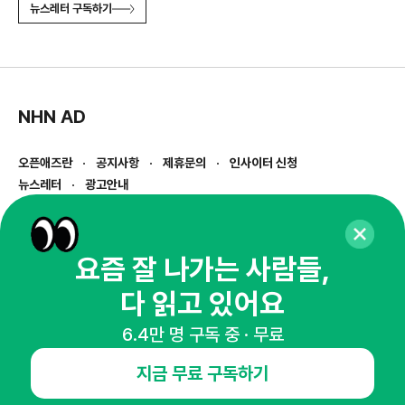
뉴스레터 구독하기
NHN AD
오픈애즈란
공지사항
제휴문의
인사이터 신청
뉴스레터
광고안내
경기도 성남시 분당구 대왕판교로645번길 16
대표 : 심도섭
사업자등록번호 : 144-81-27690(
사업자정보확인
)
요즘 잘 나가는 사람들,
통신판매업신고번호 : 2014-경기성남-1023
다 읽고 있어요
호스팅서비스사업자 : 오픈애즈
서비스•광고 문의 :
1800-2198
6.4만 명 구독 중 · 무료
이메일 :
openads@openads.co.kr
지금 무료 구독하기
이용약관
개인정보처리방침