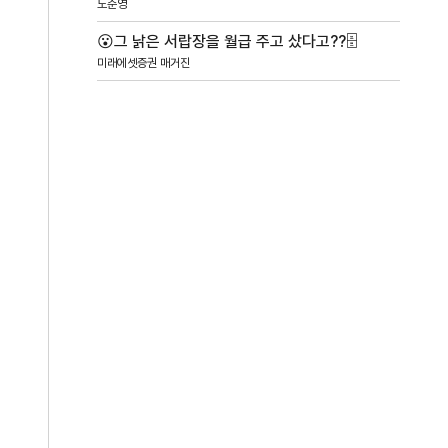
노준영
😮그 낡은 서랍장을 월급 주고 샀다고??🗄️
미래에셋증권 매거진