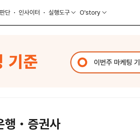
 판단
인사이터
실행도구
O'story
 은행・증권사