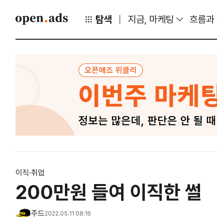
탐색
지금, 마케팅
흐름과
이직·취업
200만원 들여 이직한 썰
주드
2022.05.11 08:16