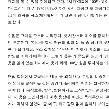
효과를 볼 수 있을 것이라고 했다
. 2
시간
X5
회에
100
만 원
다
.
그런데 터무니없이 비싸기까지 하니 과하고 또 과하다
1:1
의 효과를 몸소 체험했던 터라 고민이 됐다
.
어떻게든 현
로 했다
.
수업은 그다음 주부터 시작됐다
.
첫 시간부터 미소를 장착
던 부분이다
. "
미소를 항상 머금되 입과 눈 둘 중 하나만 웃
쪽 다 올리세요
.
썩소 같아요
."
선생님이 이렇게 미소를 강조
람으로 비치기 때문이다
.
그렇게 웃는 게 중요한 일인가
.
안
웃을 일이 없는 회사에서 웃기 위해
100
만 원을 투자하는 이
면접 학원에서 교육받은 내용 중 외적 내용 교정의 비중이
재 외에도 교정받을 것은 많았다
.
풀어헤친 머리는 깔끔하지
펴야 했다
.
복식호흡
,
발성
,
발음까지도 코칭받았다
.
면접복장
다
.
내 옷은 신입사원 때 이후 옷장에
10
년간 묵혀두었다
.
주
에게 먹히지 않았다
.
좀 더 핏 되고 광택 없이 쌈빡해 보이