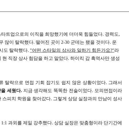
스타트업으로의 이직을 희망했기에 더더욱 힘들었다
.
경력도
,
무 많이 탈락했다
.
떨어진 곳이
2-30
군데는 됐을 것이다
.
운
역시도 탈락했다
.
"
어떤 스타일의 상사와 일하기 힘든가요
?"
라
 현 직장 상사 험담을 하고 말았다
.
하이킥 감 흑역사만 생성
류 탈락으로 면접 기회 잡기도 쉽지 않은 상황이었다
.
그래서
략을 세웠다
.
지금 생각해도 똑똑한 전술이었다
.
모의면접이라
한 스피치 학원을 찾아갔다
.
그렇게 상담 실장과의 만남이 성사
인
1:1
과외를 제일 강추했다
.
상담 실장은 맞춤형이라 단기간에