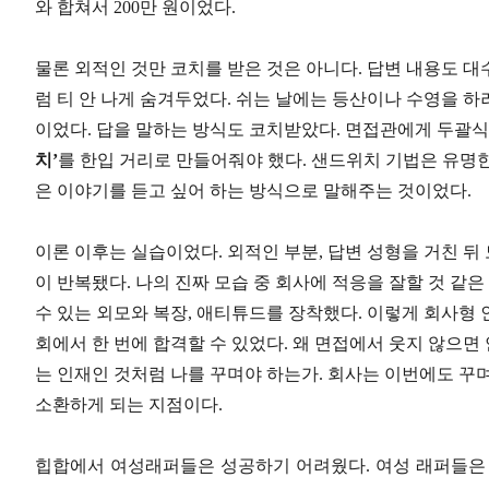
와 합쳐서
200
만 원이었다
.
물론 외적인 것만 코치를 받은 것은 아니다
.
답변 내용도 대
럼 티 안 나게 숨겨두었다
.
쉬는 날에는 등산이나 수영을 하
이었다
.
답을 말하는 방식도 코치받았다
.
면접관에게 두괄식
치
’
를 한입 거리로 만들어줘야 했다
.
샌드위치 기법은 유명한
은 이야기를 듣고 싶어 하는 방식으로 말해주는 것이었다
.
이론 이후는 실습이었다
.
외적인 부분
,
답변 성형을 거친 뒤
이 반복됐다
.
나의 진짜 모습 중 회사에 적응을 잘할 것 같
수 있는 외모와 복장
,
애티튜드를 장착했다
.
이렇게 회사형 
회에서 한 번에 합격할 수 있었다
.
왜 면접에서 웃지 않으면 
는 인재인 것처럼 나를 꾸며야 하는가
.
회사는 이번에도 꾸
소환하게 되는 지점이다
.
힙합에서 여성래퍼들은 성공하기 어려웠다
.
여성 래퍼들은