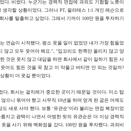
이었다
.
비쌌다
.
누군가는 경력직 면접에 과외도 기함할 노릇이
고 생각할 상황이었다
.
그러나
PT,
필라테스
1:1
개인 레슨으로
 회사를 탈출하고 싶었다
.
그래서 기꺼이
100
만 원을 투자하기
하는 연습이 시작됐다
.
평소 웃을 일이 없었던 내가 가장 힘들었
지 않고 모두 웃어야 해요
.", "
입꼬리도 한쪽만 올리지 않고 양
한 것은 웃지 않고 대답을 하면 회사에서 같이 일하기 힘든 사
 웃어도 힘든 것을 꾹 참고 이 악물고 버티면 안 되는 것일까
?
 상황이 더 웃길 뿐이었다
.
 컸다
.
회사는 겉치레가 중요한 곳이기 때문일 것이다
.
미소 탑
 않으니 묶어야 했고 사무직
10
년을 하며 얻게 된 굽은 어깨도
도 새로 사야 했다
.
보통
‘
유관순
’
이라 불리는 면접 복장이었
름지고 광택이 나면서 어벙한 핏의 유관순은 더 이상 경력직
는 옷을 사기 위해 백화점을 갔다
. 100
만 원을 투자했다
.
과외비