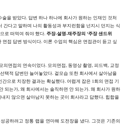
수술을 받았다
.
답변 하나 하나에 회사가 원하는 인재인 것처
러 간다고 말하며 나의 활동성과 부지런함을 넌지시 던지는 식
으로 떠먹여 줘야 했다
.
주장
-
설명
-
재주장의
‘
주장 샌드위
 면접 답변 방식이다
.
이론 수업의 핵심은 면접관이 듣고 싶
 모의면접의 연속이었다
.
모의면접
,
동영상 촬영
,
피드백
,
교정
은 선택적 답변만 늘어놓았다
.
겉모습 또한 회사에서 살아남을
인간으로 치장한 결과는 확실했다
.
어렵게 잡은
1
회의 면접 기
안 되는가
,
왜 회사에서는 솔직하면 안 되는가
.
왜 회사가 원하
며내지 않으면 살아남지 못하는 곳이 회사라고 답했다
.
힙합을
 성공하려고 정통 랩을 연마해 도전장을 냈다
.
그것은 기존의