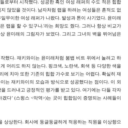
자들로부터 시작했다
.
성공한 흑인 여성 래퍼의 수도 적은 힙합
쉽지 않았을 것이다
.
남자처럼 랩을 하려는 여성들은 흔적도 없
유일무이한 여성 래퍼가 나왔다
.
발성과 톤이 사기였다
.
윤미래
은 랩을 할 수 있구나
.'
라는 희망도 줬다
.
그러나 항상 비교가
항상 윤미래의 그림자가 보였다
.
그리고 그녀의 벽을 뛰어넘은
시작했다
.
재키와이는 윤미래처럼 붐뱁 비트 위에서 놀려고 하
게 머리도 하지 않는다
.
핑크색
,
노란색
,
회색 등 다양한 색을
리에 치마 또한 기존의 힙합 가수로 보기는 어렵다
.
확실히 재
와이는 재키와이의 모습과 방식으로 성공했다는 점이다
.
이 외
감을 드러내고 긍정적인 평가를 받고 있다
.
여기에는 다들 각자
하겠다
’ (
스윙스
<
악역
>)
는 곳이 힙합임이 증명되는 사례들이
을 상상한다
.
회사에 둥글둥글하게 적응하는 직원을 이상향으