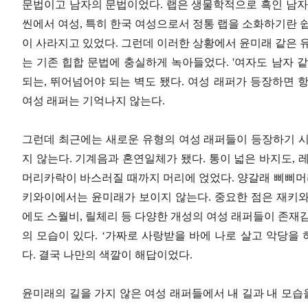
문법이고 남자의 문법이었다
.
랩은 생물학적으로 흑인 남
씬에서 여성
,
특히 한국 여성으로서 정통 랩을 소화하기란 
이 사라지고 있었다
.
그런데 이러한 상황에서 윤미래 같은 
는 기존 힙합 문법에 충실하게 녹아들었다
. '
여자도 남자 같
되는
,
뛰어넘어야 되는 벽도 됐다
.
여성 래퍼가 등장하면 
여성 래퍼는 기억나지 않는다
.
그런데 최근에는 새로운 유형의 여성 래퍼들이 등장하기 
지 않는다
.
기계음과 혼연일체가 됐다
.
통이 넓은 바지도
,
레
머리카락이 바스러질 때까지 머리에 얹었다
.
양갈래 삐삐머
키와이에서는 윤미래가 보이지 않는다
.
중요한 점은 재키
에도 스월비
,
릴체리 등 다양한 개성의 여성 래퍼들이 존재
의 모습이 있다
. ‘
가짜로 사랑받을 바에 나로 살고 악당을 
다
.
결국 나만의 색깔이 해답이었다
.
윤미래의 길을 가지 않은 여성 래퍼들에서 내 길과 내 모습