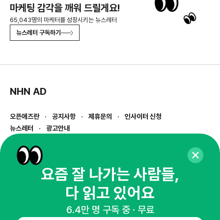
마케팅 감각을 깨워 드릴게요!
65,043명의 마케터를 성장시키는 뉴스레터
뉴스레터 구독하기
NHN AD
오픈애즈란
공지사항
제휴문의
인사이터 신청
뉴스레터
광고안내
경기도 성남시 분당구 대왕판교로645번길 16
대표 : 심도섭
사업자등록번호 : 144-81-27690(
사업자정보확인
)
요즘 잘 나가는 사람들,
통신판매업신고번호 : 2014-경기성남-1023
다 읽고 있어요
호스팅서비스사업자 : 오픈애즈
서비스•광고 문의 :
1800-2198
6.4만 명 구독 중 · 무료
이메일 :
openads@openads.co.kr