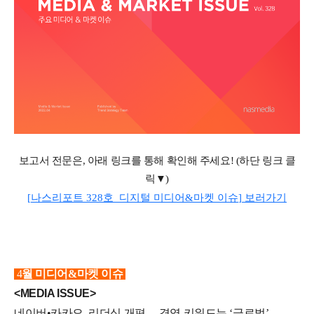
보고서 전문은
,
아래 링크를 통해 확인해 주세요
! (
하단 링크 클
릭▼
)
[
나스리포트
328
호
_
디지털 미디어
&
마켓 이슈
]
보러가기
4
월 미디어&마켓 이슈
<MEDIA ISSUE>
네이버•카카오, 리더십 개편… 경영 키워드는 ‘글로벌’