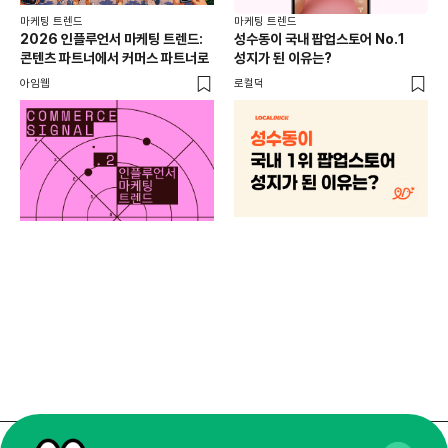
마케팅 트렌드
마케팅 트렌드
2026 인플루언서 마케팅 트렌드:
성수동이 국내 팝업스토어 No.1
콘텐츠 파트너에서 커머스 파트너로
성지가 된 이유는?
아임웹
로컬덕
마케
하
브루