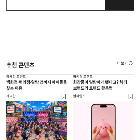
더보기
추천 콘텐츠
마케팅 트렌드
마케팅 트렌드
마케
백화점·편의점·알람 앱까지 아이돌을
화장품이 말랑이가 됐다고? 뷰티
서
찾는 이유
브랜드의 트렌드 활용법
오프
기묘한
알파앱스
로컬