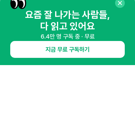
매주 화요일 아침,
요즘 잘 나가는 사람들,
마케팅 감각을 깨워 드릴게요!
다 읽고 있어요
65,043명의 마케터를 성장시키는 뉴스레터
뉴스레터 구독하기
6.4만 명 구독 중 · 무료
지금 무료 구독하기
NHN AD
오픈애즈란
공지사항
제휴문의
인사이터 신청
뉴스레터
광고안내
경기도 성남시 분당구 대왕판교로645번길 16
대표 : 심도섭
사업자등록번호 : 144-81-27690(
사업자정보확인
)
통신판매업신고번호 : 2014-경기성남-1023
호스팅서비스사업자 : 오픈애즈