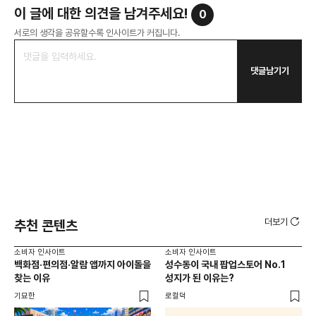
이 글에 대한 의견을 남겨주세요!
0
서로의 생각을 공유할수록 인사이트가 커집니다.
댓글남기기
더보기
추천 콘텐츠
소비자 인사이트
소비자 인사이트
소비
백화점·편의점·알람 앱까지 아이돌을
성수동이 국내 팝업스토어 No.1
외국
찾는 이유
성지가 된 이유는?
남
이
기묘한
로컬덕
썸트