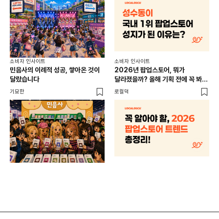
소비
소비자 인사이트
소비자 인사이트
CR
민음사의 이례적 성공, 쌓아온 것이
2026년 팝업스토어, 뭐가
개
달랐습니다
달라졌을까? 올해 기획 전에 꼭 봐야
할 트렌드 4가지
DX
기묘한
로컬덕