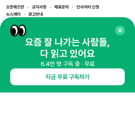
오픈애즈란
공지사항
제휴문의
인사이터 신청
뉴스레터
광고안내
경기도 성남시 분당구 대왕판교로645번길 16
대표 : 심도섭
사업자등록번호 : 144-81-27690(
사업자정보확인
)
요즘 잘 나가는 사람들,
통신판매업신고번호 : 2014-경기성남-1023
다 읽고 있어요
호스팅서비스사업자 : 오픈애즈
서비스•광고 문의 :
1800-2198
6.4만 명 구독 중 · 무료
이메일 :
openads@openads.co.kr
지금 무료 구독하기
이용약관
개인정보처리방침
instagram
thread
kakaotalk
© NHN AD. All rights reserved.