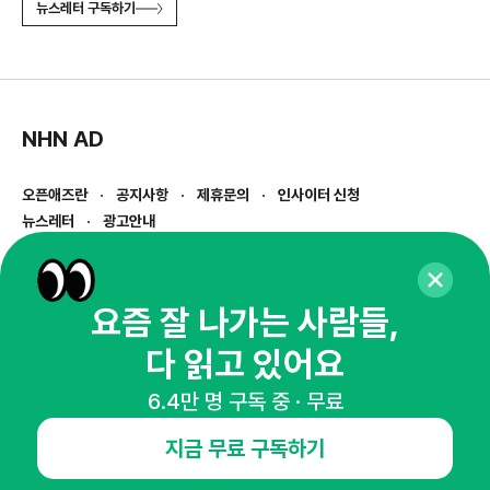
뉴스레터 구독하기
NHN AD
오픈애즈란
공지사항
제휴문의
인사이터 신청
뉴스레터
광고안내
경기도 성남시 분당구 대왕판교로645번길 16
대표 : 심도섭
사업자등록번호 : 144-81-27690(
사업자정보확인
)
요즘 잘 나가는 사람들,
통신판매업신고번호 : 2014-경기성남-1023
다 읽고 있어요
호스팅서비스사업자 : 오픈애즈
서비스•광고 문의 :
1800-2198
6.4만 명 구독 중 · 무료
이메일 :
openads@openads.co.kr
지금 무료 구독하기
이용약관
개인정보처리방침