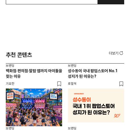
더보기
추천 콘텐츠
브랜딩
브랜딩
브랜
백화점·편의점·알람 앱까지 아이돌을
성수동이 국내 팝업스토어 No.1
10
찾는 이유
성지가 된 이유는?
마
기묘한
로컬덕
플랜
브랜딩
브랜딩