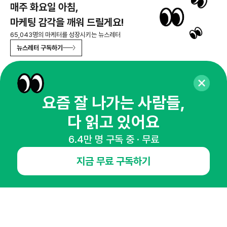
매주 화요일 아침,
마케팅 감각을 깨워 드릴게요!
65,043명의 마케터를 성장시키는 뉴스레터
뉴스레터 구독하기
요즘 잘 나가는 사람들,
NHN AD
다 읽고 있어요
오픈애즈란
공지사항
제휴문의
인사이터 신청
6.4만 명 구독 중 · 무료
뉴스레터
광고안내
지금 무료 구독하기
경기도 성남시 분당구 대왕판교로645번길 16
대표 : 심도섭
사업자등록번호 : 144-81-27690(
사업자정보확인
)
통신판매업신고번호 : 2014-경기성남-1023
호스팅서비스사업자 : 오픈애즈
서비스•광고 문의 :
1800-2198