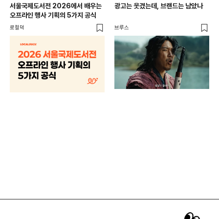
서울국제도서전 2026에서 배우는
광고는 웃겼는데, 브랜드는 남았나
오프라인 행사 기획의 5가지 공식
로컬덕
브루스
브랜
매년
주민
기
로컬