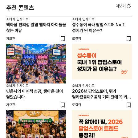
더보기
추천 콘텐츠
소비자 인사이트
소비자 인사이트
소비
백화점·편의점·알람 앱까지 아이돌을
성수동이 국내 팝업스토어 No.1
외국
찾는 이유
성지가 된 이유는?
남
이
기묘한
로컬덕
썸트
소비
소비자 인사이트
소비자 인사이트
CR
민음사의 이례적 성공, 쌓아온 것이
2026년 팝업스토어, 뭐가
개
달랐습니다
달라졌을까? 올해 기획 전에 꼭 봐야
할 트렌드 4가지
DX
기묘한
로컬덕