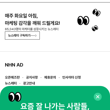
매주 화요일 아침,
마케팅 감각을 깨워 드릴게요!
65,043명의 마케터를 성장시키는 뉴스레터
뉴스레터 구독하기
NHN AD
오픈애즈란
공지사항
제휴문의
인사이터 신청
뉴스레터
광고안내
경기도 성남시 분당구 대왕판교로645번길 16
대표 : 심도섭
사업자등록번호 : 144-81-27690(
사업자정보확인
)
요즘 잘 나가는 사람들,
통신판매업신고번호 : 2014-경기성남-1023