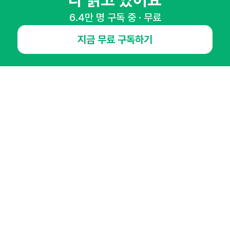
다 읽고 있어요
6.4만 명 구독 중 · 무료
NHN AD
지금 무료 구독하기
오픈애즈란
공지사항
제휴문의
인사이터 신청
뉴스레터
광고안내
경기도 성남시 분당구 대왕판교로645번길 16
대표 : 심도섭
사업자등록번호 : 144-81-27690(
사업자정보확인
)
통신판매업신고번호 : 2014-경기성남-1023
호스팅서비스사업자 : 오픈애즈
서비스•광고 문의 :
1800-2198
이메일 :
openads@openads.co.kr
이용약관
개인정보처리방침
instagram
thread
kakaotalk
© NHN AD. All rights reserved.