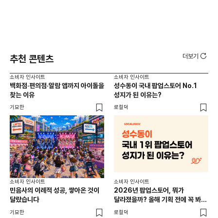
더보기
추천 콘텐츠
소비자 인사이트
소비자 인사이트
소비
백화점·편의점·알람 앱까지 아이돌을
성수동이 국내 팝업스토어 No.1
외국
찾는 이유
성지가 된 이유는?
남
이
기묘한
로컬덕
썸트
소비
소비자 인사이트
소비자 인사이트
CR
민음사의 이례적 성공, 쌓아온 것이
2026년 팝업스토어, 뭐가
개
달랐습니다
달라졌을까? 올해 기획 전에 꼭 봐야
할 트렌드 4가지
DX
기묘한
로컬덕