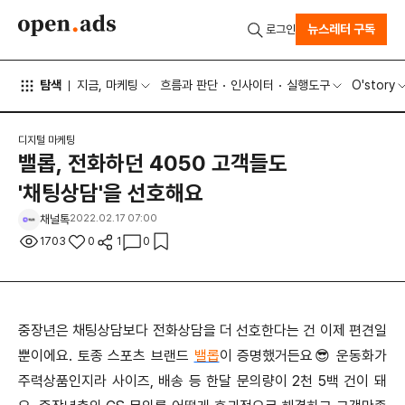
뉴스레터 구독
로그인
탐색
지금, 마케팅
흐름과 판단
인사이터
실행도구
O'story
디지털 마케팅
밸롭, 전화하던 4050 고객들도
'채팅상담'을 선호해요
채널톡
2022.02.17 07:00
1703
0
1
0
중장년은 채팅상담보다 전화상담을 더 선호한다는 건 이제 편견일
뿐이에요. 토종 스포츠 브랜드
밸롭
이 증명했거든요😎 운동화가
주력상품인지라 사이즈, 배송 등 한달 문의량이 2천 5백 건이 돼