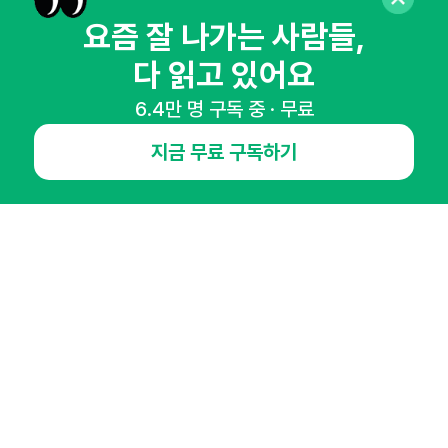
매주 화요일 아침,
요즘 잘 나가는 사람들,
마케팅 감각을 깨워 드릴게요!
다 읽고 있어요
65,043명의 마케터를 성장시키는 뉴스레터
6.4만 명 구독 중 · 무료
뉴스레터 구독하기
지금 무료 구독하기
NHN AD
오픈애즈란
공지사항
제휴문의
인사이터 신청
뉴스레터
광고안내
경기도 성남시 분당구 대왕판교로645번길 16
대표 : 심도섭
사업자등록번호 : 144-81-27690(
사업자정보확인
)
통신판매업신고번호 : 2014-경기성남-1023
호스팅서비스사업자 : 오픈애즈