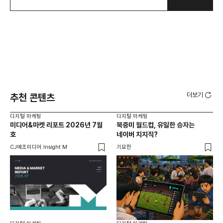
더보기
추천 콘텐츠
디지털 마케팅
디지털 마케팅
디지
미디어&마켓 리포트 2026년 7월
북중미 월드컵, 유일한 승자는
브
호
네이버 치지직?
팬
CJ메조미디어 Insight M
기묘한
유크