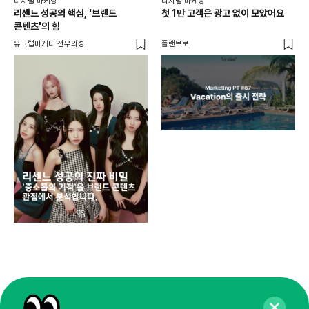
디지털 마케팅
디지털 마케팅
리센느 성공의 핵심, '브랜드
첫 1만 고객은 광고 없이 모았어요
콘텐츠'의 힘
유크랩마케터 선우의성
플랜브로
디지
AI
쇼핑
똑똑