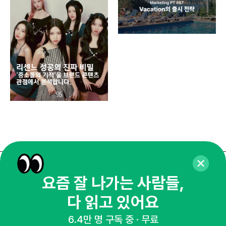
AI
쇼핑
똑똑
매주 화요일 아침,
요즘 잘 나가는 사람들,
마케팅 감각을 깨워 드릴게요!
다 읽고 있어요
65,043명의 마케터를 성장시키는 뉴스레터
6.4만 명 구독 중 · 무료
뉴스레터 구독하기