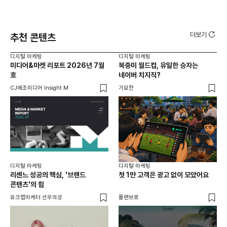
더보기
추천 콘텐츠
디지털 마케팅
디지털 마케팅
디지
미디어&마켓 리포트 2026년 7월
북중미 월드컵, 유일한 승자는
브
호
네이버 치지직?
팬
CJ메조미디어 Insight M
기묘한
유크
디지털 마케팅
디지털 마케팅
리센느 성공의 핵심, '브랜드
첫 1만 고객은 광고 없이 모았어요
콘텐츠'의 힘
유크랩마케터 선우의성
플랜브로
디지