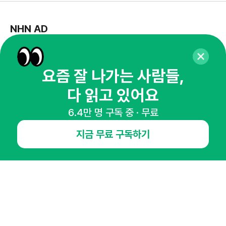
NHN AD
오픈애즈란
공지사항
제휴문의
인사이터 신청
뉴스레터
광고안내
요즘 잘 나가는 사람들,
다 읽고 있어요
경기도 성남시 분당구 대왕판교로645번길 16
대표 : 심도섭
사업자등록번호 : 144-81-27690(
사업자정보확인
)
6.4만 명 구독 중 · 무료
통신판매업신고번호 : 2014-경기성남-1023
호스팅서비스사업자 : 오픈애즈
지금 무료 구독하기
서비스•광고 문의 :
1800-2198
이메일 :
openads@openads.co.kr
이용약관
개인정보처리방침
instagram
thread
kakaotalk