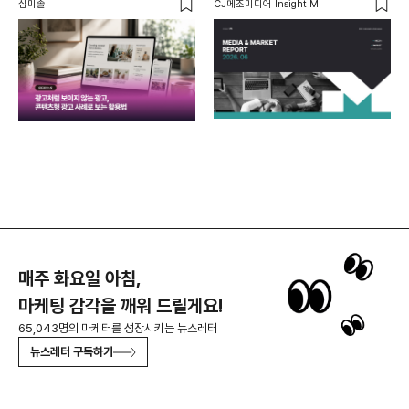
심미솔
CJ메조미디어 Insight M
DM
함께
각
매주 화요일 아침,
마케팅 감각을 깨워 드릴게요!
65,043명의 마케터를 성장시키는 뉴스레터
뉴스레터 구독하기