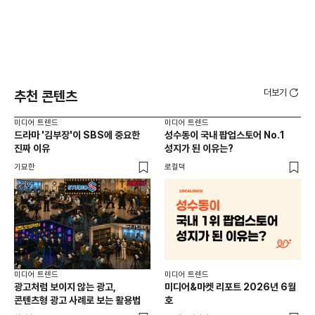
더보기
추천 콘텐츠
미디어 트렌드
미디어 트렌드
미디
드라마 '김부장'이 SBS에 중요한
성수동이 국내 팝업스토어 No.1
요
진짜 이유
성지가 된 이유는?
않습
유튜
기묘한
로컬덕
유광
미디어 트렌드
미디어 트렌드
미디
광고처럼 보이지 않는 광고,
미디어&마켓 리포트 2026년 6월
연령
콘텐츠형 광고 사례로 보는 활용법
호
타
꾸밈