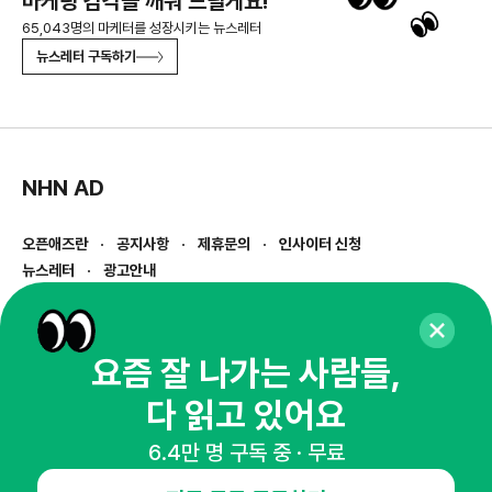
마케팅 감각을 깨워 드릴게요!
65,043명의 마케터를 성장시키는 뉴스레터
뉴스레터 구독하기
NHN AD
오픈애즈란
공지사항
제휴문의
인사이터 신청
뉴스레터
광고안내
경기도 성남시 분당구 대왕판교로645번길 16
대표 : 심도섭
사업자등록번호 : 144-81-27690(
사업자정보확인
)
요즘 잘 나가는 사람들,
통신판매업신고번호 : 2014-경기성남-1023
다 읽고 있어요
호스팅서비스사업자 : 오픈애즈
서비스•광고 문의 :
1800-2198
6.4만 명 구독 중 · 무료
이메일 :
openads@openads.co.kr