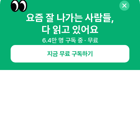
마케팅 감각을 깨워 드릴게요!
65,043명의 마케터를 성장시키는 뉴스레터
요즘 잘 나가는 사람들,
뉴스레터 구독하기
다 읽고 있어요
6.4만 명 구독 중 · 무료
지금 무료 구독하기
NHN AD
오픈애즈란
공지사항
제휴문의
인사이터 신청
뉴스레터
광고안내
경기도 성남시 분당구 대왕판교로645번길 16
대표 : 심도섭
사업자등록번호 : 144-81-27690(
사업자정보확인
)
통신판매업신고번호 : 2014-경기성남-1023
호스팅서비스사업자 : 오픈애즈
서비스•광고 문의 :
1800-2198
이메일 :
openads@openads.co.kr