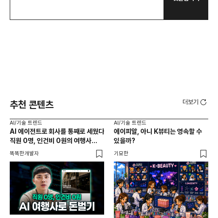
더보기
추천 콘텐츠
AI/기술 트렌드
AI/기술 트렌드
AI
AI 에이전트로 회사를 통째로 세웠다
에이피알, 아니 K뷰티는 영속할 수
20
직원 0명, 인건비 0원의 여행사
있을까?
다시
제작기
가
똑똑한개발자
기묘한
크리
AI