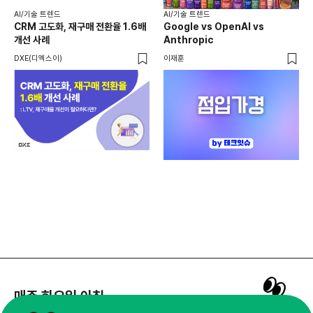
AI
AI/기술 트렌드
AI/기술 트렌드
채널
CRM 고도화, 재구매 전환율 1.6배
Google vs OpenAI vs
두툼
개선 사례
Anthropic
AI
DXE(디엑스이)
이재훈
매주 화요일 아침,