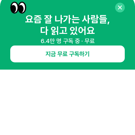
매주 화요일 아침,
마케팅 감각을 깨워 드릴게요!
요즘 잘 나가는 사람들,
65,043명의 마케터를 성장시키는 뉴스레터
뉴스레터 구독하기
다 읽고 있어요
6.4만 명 구독 중 · 무료
지금 무료 구독하기
NHN AD
오픈애즈란
공지사항
제휴문의
인사이터 신청
뉴스레터
광고안내
경기도 성남시 분당구 대왕판교로645번길 16
대표 : 심도섭
사업자등록번호 : 144-81-27690(
사업자정보확인
)
통신판매업신고번호 : 2014-경기성남-1023
호스팅서비스사업자 : 오픈애즈
서비스•광고 문의 :
1800-2198