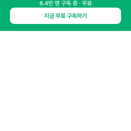
6.4만 명 구독 중 · 무료
뉴스레터 구독하기
지금 무료 구독하기
NHN AD
오픈애즈란
공지사항
제휴문의
인사이터 신청
뉴스레터
광고안내
경기도 성남시 분당구 대왕판교로645번길 16
대표 : 심도섭
사업자등록번호 : 144-81-27690(
사업자정보확인
)
통신판매업신고번호 : 2014-경기성남-1023
호스팅서비스사업자 : 오픈애즈
서비스•광고 문의 :
1800-2198
이메일 :
openads@openads.co.kr
이용약관
개인정보처리방침