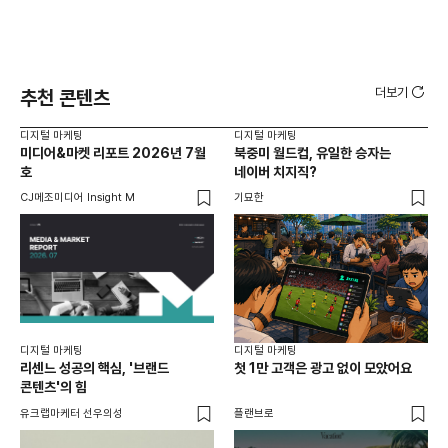
더보기
추천 콘텐츠
디지털 마케팅
디지털 마케팅
디지
미디어&마켓 리포트 2026년 7월
북중미 월드컵, 유일한 승자는
브
호
네이버 치지직?
팬
CJ메조미디어 Insight M
기묘한
유크
디지털 마케팅
디지털 마케팅
리센느 성공의 핵심, '브랜드
첫 1만 고객은 광고 없이 모았어요
콘텐츠'의 힘
유크랩마케터 선우의성
플랜브로