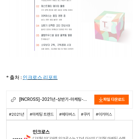
* 출처 :
인크로스 리포트
[INCROSS]-2021년-상반기-마케팅-
파일 다운로드
트렌드&이슈-결산.pdf
#2021년
#마케팅 트렌드
#메타버스
#쿠키
#이커머스
인크로스
디지털 미디어렙 인크로스는 17년 이상의 디지털 마케팅 수행