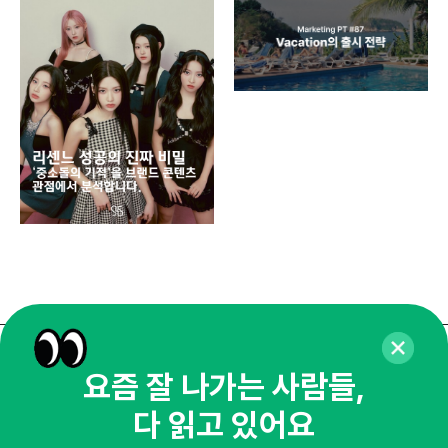
디지
AI
쇼핑
똑똑
매주 화요일 아침,
요즘 잘 나가는 사람들,
마케팅 감각을 깨워 드릴게요!
다 읽고 있어요
65,043명의 마케터를 성장시키는 뉴스레터