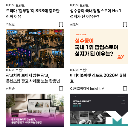
미디어 트렌드
미디어 트렌드
미디
드라마 '김부장'이 SBS에 중요한
성수동이 국내 팝업스토어 No.1
요
진짜 이유
성지가 된 이유는?
않습
유튜
기묘한
로컬덕
유광
미디어 트렌드
미디어 트렌드
미디
광고처럼 보이지 않는 광고,
미디어&마켓 리포트 2026년 6월
연령
콘텐츠형 광고 사례로 보는 활용법
호
타
꾸밈
심미솔
CJ메조미디어 Insight M
DM
함께
각