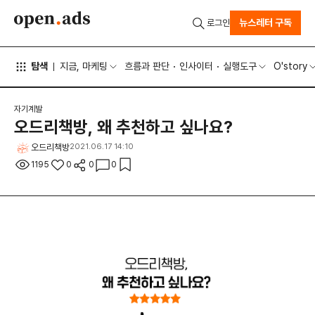
뉴스레터 구독
로그인
탐색
지금, 마케팅
흐름과 판단
인사이터
실행도구
O'story
자기계발
오드리책방, 왜 추천하고 싶나요?
오드리책방
2021.06.17 14:10
1195
0
0
0