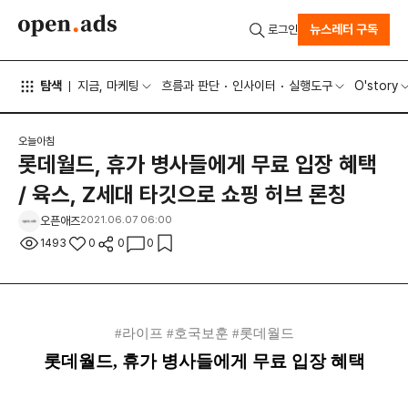
뉴스레터 구독
로그인
탐색
지금, 마케팅
흐름과 판단
인사이터
실행도구
O'story
오늘아침
롯데월드, 휴가 병사들에게 무료 입장 혜택
/ 육스, Z세대 타깃으로 쇼핑 허브 론칭
오픈애즈
2021.06.07 06:00
1493
0
0
0
#라이프 #호국보훈 #롯데월드
롯데월드, 휴가 병사들에게 무료 입장 혜택