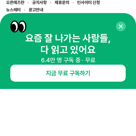
오픈애즈란
공지사항
제휴문의
인사이터 신청
뉴스레터
광고안내
경기도 성남시 분당구 대왕판교로645번길 16
대표 : 심도섭
사업자등록번호 : 144-81-27690(
사업자정보확인
)
요즘 잘 나가는 사람들,
통신판매업신고번호 : 2014-경기성남-1023
다 읽고 있어요
호스팅서비스사업자 : 오픈애즈
서비스•광고 문의 :
1800-2198
6.4만 명 구독 중 · 무료
이메일 :
openads@openads.co.kr
지금 무료 구독하기
이용약관
개인정보처리방침
instagram
thread
kakaotalk
© NHN AD. All rights reserved.