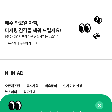
매주 화요일 아침,
마케팅 감각을 깨워 드릴게요!
65,043명의 마케터를 성장시키는 뉴스레터
뉴스레터 구독하기
NHN AD
오픈애즈란
공지사항
제휴문의
인사이터 신청
뉴스레터
광고안내
경기도 성남시 분당구 대왕판교로645번길 16
대표 : 심도섭
사업자등록번호 : 144-81-27690(
사업자정보확인
)