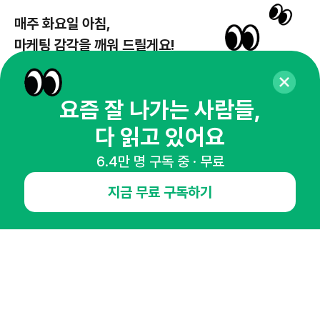
매주 화요일 아침,
마케팅 감각을 깨워 드릴게요!
65,043명의 마케터를 성장시키는 뉴스레터
뉴스레터 구독하기
요즘 잘 나가는 사람들,
다 읽고 있어요
6.4만 명 구독 중 · 무료
NHN AD
지금 무료 구독하기
오픈애즈란
공지사항
제휴문의
인사이터 신청
뉴스레터
광고안내
경기도 성남시 분당구 대왕판교로645번길 16
대표 : 심도섭
사업자등록번호 : 144-81-27690(
사업자정보확인
)
통신판매업신고번호 : 2014-경기성남-1023
호스팅서비스사업자 : 오픈애즈