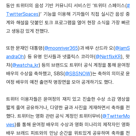
동안 트위터의 음성 기반 커뮤니티 서비스인 ‘트위터 스페이스(
#
TwitterSpaces
)’ 기능을 이용해 기자들이 직접 실시간 음성 중
계와 해설을 덧붙인 토크 프로그램을 열어 현장 소식을 가장 빠르
고 생동감 있게 전했다.
또한 문재인 대통령(
@moonriver365
)과 배우 산드라 오(
@IamS
andraOh
) 등 유명 인사들과 넷플릭스 코리아(
@NetflixKR
), 왓
챠(
@watcha_kr
) 등의 브랜드도 트위터 공식 계정을 통해 윤여정
배우의 수상을 축하했고, SBS(
@SBSNOW
)는 축하의 의미로 윤
여정 배우의 예전 출연작 명장면을 모아 공개하기도 했다.
트위터 이용자들은 윤여정의 재치 있고 진솔한 수상 소감 영상을
짧게 줄여 공유하거나, 다양한 글과 사진을 게재하면서 축하를 전
했다. 트위터는 영화 관련 공식 계정인 트위터무비(
@TwitterMo
vies
)를 통해 윤여정 배우의 수상과 영화 미나리의 제작자인 영화
배우 브래드 피트와의 만남 순간을 위트있게 공유하며 축하를 전