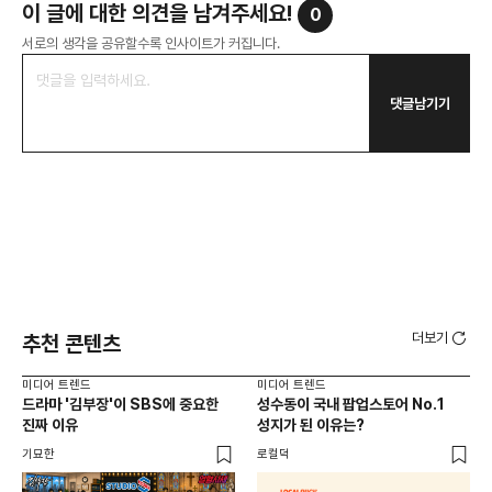
이 글에 대한 의견을 남겨주세요!
0
서로의 생각을 공유할수록 인사이트가 커집니다.
댓글남기기
더보기
추천 콘텐츠
미디어 트렌드
미디어 트렌드
미디
드라마 '김부장'이 SBS에 중요한
성수동이 국내 팝업스토어 No.1
요
진짜 이유
성지가 된 이유는?
않습
유튜
기묘한
로컬덕
유광