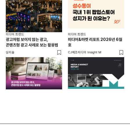
미디어 트렌드
미디어 트렌드
미디
광고처럼 보이지 않는 광고,
미디어&마켓 리포트 2026년 6월
연령
콘텐츠형 광고 사례로 보는 활용법
호
타
꾸밈
심미솔
CJ메조미디어 Insight M
DM
함께
각