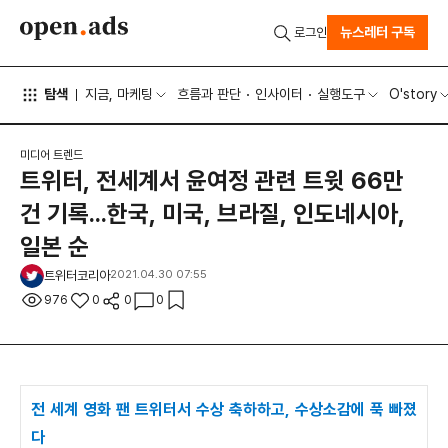
뉴스레터 구독
로그인
탐색
지금, 마케팅
흐름과 판단
인사이터
실행도구
O'story
미디어 트렌드
트위터, 전세계서 윤여정 관련 트윗 66만
건 기록...한국, 미국, 브라질, 인도네시아,
일본 순
트위터코리아
2021.04.30 07:55
976
0
0
0
전 세계 영화 팬 트위터서 수상 축하하고, 수상소감에 푹 빠졌
다