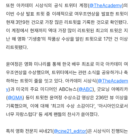
또한 아카데미 시상식의 공식 트위터 계정(
@TheAcademy
)의
이번 수상 발표 트윗 중 이례적으로 여우조연상을 발표한 트윗이
현재 3만9천 건으로 가장 많은 리트윗을 기록한 것으로 확인됐다.
이 계정에서 현재까지 역대 가장 많이 리트윗된 최고의 트윗은 지
난 해 영화 ‘기생충'의 작품상 수상을 알린 트윗으로 17만 건 이상
리트윗됐다.
윤여정은 영화 미나리를 통해 한국 배우 최초로 미국 아카데미 여
우조연상을 수상했으며, 트위터에서는 관련 소식을 공유하거나 축
하하는 트윗이 줄을 잇고 있다. 아카데미 시상식(
@TheAcadem
y
)과 미국의 주요 미디어인 ABC뉴스(
@ABC
), 굿모닝 아메리카
(
@GMA
) 등이 트윗한 윤여정 수상소감 영상은 236만 뷰 이상을
기록했으며, 이에 대해 ‘최고의 수상 소감이다', ‘아시아인으로서
너무 자랑스럽다' 등 세계 팬들의 찬사가 쏟아졌다.
특히 영화 전문지 씨네21(
@cine21_editor
)은 시상식이 진행되는