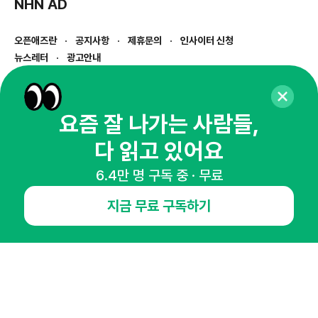
NHN AD
오픈애즈란
공지사항
제휴문의
인사이터 신청
뉴스레터
광고안내
경기도 성남시 분당구 대왕판교로645번길 16
대표 : 심도섭
사업자등록번호 : 144-81-27690(
사업자정보확인
)
요즘 잘 나가는 사람들,
통신판매업신고번호 : 2014-경기성남-1023
다 읽고 있어요
호스팅서비스사업자 : 오픈애즈
서비스•광고 문의 :
1800-2198
6.4만 명 구독 중 · 무료
이메일 :
openads@openads.co.kr
지금 무료 구독하기
이용약관
개인정보처리방침
instagram
thread
kakaotalk
© NHN AD. All rights reserved.