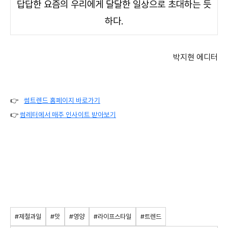
답답한
요즘의
우리에게
달달한
일상으로
초대하는
듯
하다
.
박지현 에디터
👉
썸트렌드 홈페이지 바로가기
👉
썸레터에서 매주 인사이트 받아보기
#제철과일
#맛
#영양
#라이프스타일
#트렌드