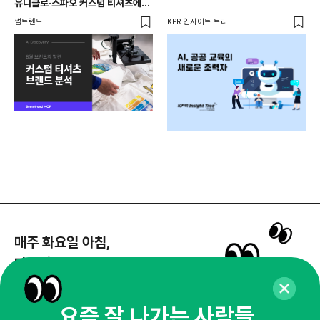
유니클로·스파오 커스텀 티셔츠에
다이
사람들이 줄 서는 진짜 이유는?
썸트렌드
KPR 인사이트 트리
와이
매주 화요일 아침,
마케팅 감각을 깨워 드릴게요!
65,043명의 마케터를 성장시키는 뉴스레터
뉴스레터 구독하기
요즘 잘 나가는 사람들,