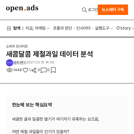
뉴스레터 구독
로그인
탐색
지금, 마케팅
흐름과 판단
인사이터
실행도구
O'story
소비자 인사이트
새콤달콤 제철과일 데이터 분석
썸트렌드
2021.03.15 14:00
1449
1
0
0
한눈에 보는 핵심요약
새콤한 귤과 달콤한 딸기가 여기저기 유혹하는 요즈음,