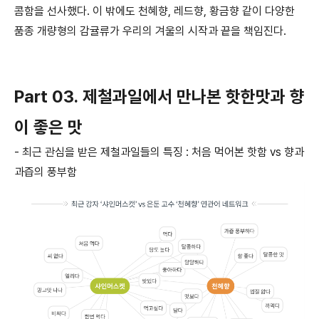
콤함을 선사했다.
이 밖에도 천혜향, 레드향, 황금향 같이 다양한
품종 개량형의 감귤류가 우리의 겨울의 시작과 끝을 책임진다.
Part 03. 제철과일에서 만나본 핫한맛과 향
이 좋은 맛
- 최근
관심을
받은
제철과일들의
특징
:
처음
먹어본
핫함
vs
향과
과즙의
풍부함