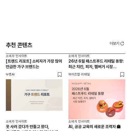
더보기
추천 콘텐츠
소비자 인사이트
소비자 인사이트
소비
[트렌드 리포트] 소비자가 가장 많이
26년 6월 패스트푸드 리테일 동향:
[트
언급한 가구 브랜드는
최근 치킨, 피자, 햄버거 시장
노
동향은?
뉴엔AI
와이즈앱·리테일
뉴엔
소비자 인사이트
소비자 인사이트
소비
옷 사러 갔다가 만들고 왔다,
AI, 공공 교육의 새로운 조력자 🏫
26