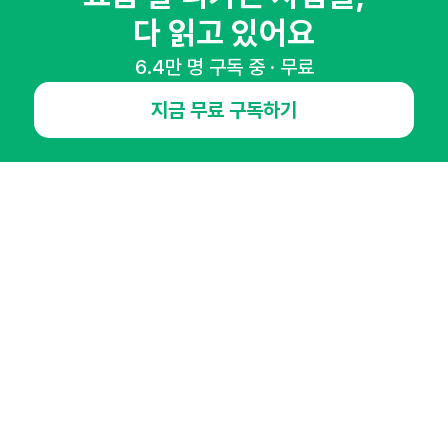
다 읽고 있어요
6.4만 명 구독 중 · 무료
NHN AD
지금 무료 구독하기
오픈애즈란
공지사항
제휴문의
인사이터 신청
뉴스레터
광고안내
경기도 성남시 분당구 대왕판교로645번길 16
대표 : 심도섭
사업자등록번호 : 144-81-27690(
사업자정보확인
)
통신판매업신고번호 : 2014-경기성남-1023
호스팅서비스사업자 : 오픈애즈
서비스•광고 문의 :
1800-2198
이메일 :
openads@openads.co.kr
이용약관
개인정보처리방침
instagram
thread
kakaotalk