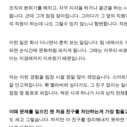
조직의 분위기를 해치고
,
자꾸 지각을 하거나 결근을 하는 
둡니다
.
근데 그게 점점 잦아집니다
.
그러다가 그 옆의 직원
의 직원이 하는데 나도 그럴수 있지 않느냐 항변합니다
.
작은
이런 일은 회사 다니면서 흔히 보는 일입니다
.
팀 내에서도 
되면 순식간에 문화처럼 퍼지게 됩니다
.
그때는 아무리 바로
이는 지경에까지 이르렀기 때문입니다
.
저는 이런 경험을 팀장 시절 정말 많이 겪었습니다
.
스마트
잘 안고쳐집니다
.
확 짤라버려 싶다가도
,
그 친구 없이는 일
점점 옆 동료로 퍼집니다
.
썩은 사과 하나가 사과 상자 전체
이때 문제를 일으킨 맨 처음 친구를 처단하는게 가장 힘들
도 세고 그렇습니다
.
하지만 이 친구를 정리해내지 못하면 