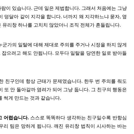
사람이 있습니다
.
근데 일은 제법합니다
.
그래서 처음에는 그냥
이 덩달아 같이 지각을 합니다
.
너까지 왜 지각하느냐 묻자
,
옆
 유리창 하나를 고치치 않았더니 조직 전체가 흔들립니다
.
누군가의 일탈에 대해 제대로 주의를 주거나 시정을 하지 않게
 잡으려고 해도 안됩니다
.
모두다 일탈을 당연한 일로 받아들
한 친구인데 항상 근태가 문제였습니다
.
한두 번 주의를 줘도
이 또 안 돌아갈까 염려가 되어 그냥 둡니다
.
그 친구의 행동은
를 썩게 만드는 것과 같습니다
.
고 어렵습니다
.
스스로 똑똑하다 생각하는 친구일수록 반항심
우리 팀은 망하게 됩니다
.
깨진 유리창 법칙이 시사하는 바는