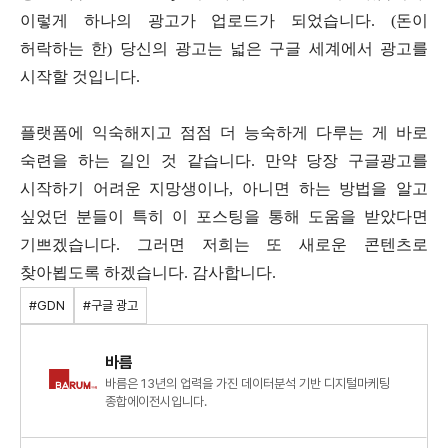
이렇게
하나의
광고가
업로드가
되었습니다
. (
돈이
허락하는
한
)
당신의
광고는
넓은
구글
세계에서
광고를
시작할
것입니다
.
플랫폼에
익숙해지고
점점
더
능숙하게
다루는
게
바로
숙련을
하는
길인
것
같습니다
.
만약
당장
구글광고를
시작하기
어려운
지망생이나
,
아니면
하는
방법을
알고
싶었던
분들이
특히
이
포스팅을
통해
도움을
받았다면
기쁘겠습니다
.
그러면
저희는
또
새로운
콘텐츠로
찾아뵙도록
하겠습니다
.
감사합니다
.
#GDN
#구글 광고
바름
바름은 13년의 업력을 가진 데이터분석 기반 디지털마케팅
종합에이전시입니다.