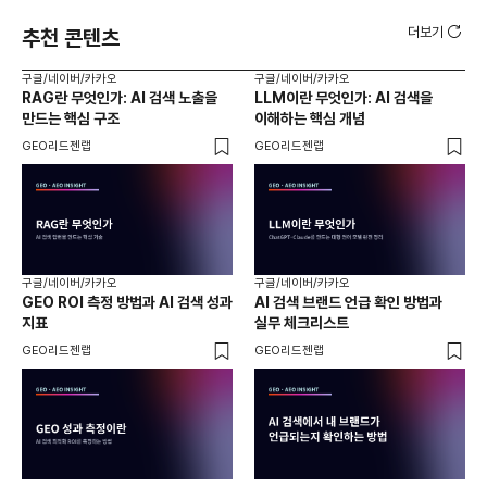
더보기
추천 콘텐츠
구글/네이버/카카오
구글/네이버/카카오
구글
RAG란 무엇인가: AI 검색 노출을
LLM이란 무엇인가: AI 검색을
AI
만드는 핵심 구조
이해하는 핵심 개념
체
GEO리드젠랩
GEO리드젠랩
GE
구글/네이버/카카오
구글/네이버/카카오
구글
GEO ROI 측정 방법과 AI 검색 성과
AI 검색 브랜드 언급 확인 방법과
롱테
지표
실무 체크리스트
SE
GEO리드젠랩
GEO리드젠랩
GE