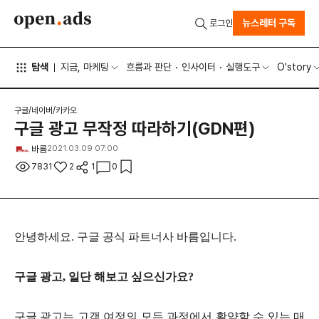
뉴스레터 구독
로그인
탐색
지금, 마케팅
흐름과 판단
인사이터
실행도구
O'story
구글/네이버/카카오
구글 광고 무작정 따라하기(GDN편)
바름
2021.03.09 07:00
7831
2
1
0
안녕하세요
.
구글 공식 파트너사 바름입니다
.
구글 광고
,
일단 해보고 싶으신가요
?
구글 광고는 고객 여정의 모든 과정에서 활약할 수 있는 매