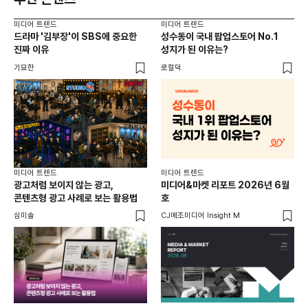
미디어 트렌드
미디어 트렌드
미디
드라마 '김부장'이 SBS에 중요한
성수동이 국내 팝업스토어 No.1
요
진짜 이유
성지가 된 이유는?
않습
유튜
기묘한
로컬덕
유광
미디어 트렌드
미디어 트렌드
미디
광고처럼 보이지 않는 광고,
미디어&마켓 리포트 2026년 6월
연령
콘텐츠형 광고 사례로 보는 활용법
호
타
꾸밈
심미솔
CJ메조미디어 Insight M
DM
함께
각