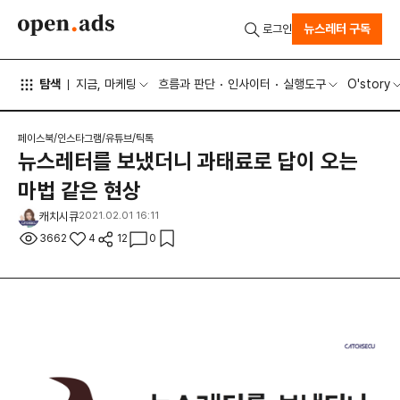
뉴스레터 구독
로그인
탐색
지금, 마케팅
흐름과 판단
인사이터
실행도구
O'story
페이스북/인스타그램/유튜브/틱톡
뉴스레터를 보냈더니 과태료로 답이 오는
마법 같은 현상
캐치시큐
2021.02.01 16:11
3662
4
12
0