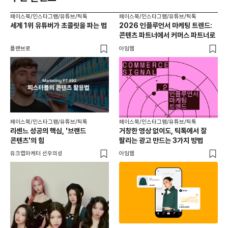
페이스북/인스타그램/유튜브/틱톡
페이스북/인스타그램/유튜브/틱톡
페이
세계 1위 유튜버가 초콜릿을 파는 법
2026 인플루언서 마케팅 트렌드:
브
콘텐츠 파트너에서 커머스 파트너로
팬
플랜브로
아임웹
유크
페이스북/인스타그램/유튜브/틱톡
페이스북/인스타그램/유튜브/틱톡
리센느 성공의 핵심, '브랜드
거창한 영상 없이도, 틱톡에서 잘
콘텐츠'의 힘
팔리는 광고 만드는 3가지 방법
유크랩마케터 선우의성
아임웹
페이
동
브
유크