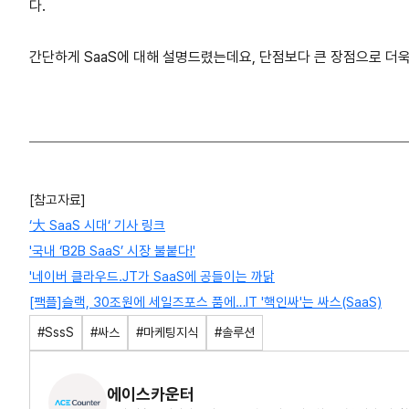
다.
간단하게 SaaS에 대해 설명드렸는데요, 단점보다 큰 장점으로 더욱
[참고자료]
‘大 SaaS 시대‘ 기사 링크
'국내 ‘B2B SaaS’ 시장 불붙다!'
'네이버 클라우드.JT가 SaaS에 공들이는 까닭
[팩플]슬랙, 30조원에 세일즈포스 품에…IT '핵인싸'는 싸스(SaaS)
#SssS
#싸스
#마케팅지식
#솔루션
에이스카운터