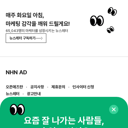
매주 화요일 아침,
마케팅 감각을 깨워 드릴게요!
65,043명의 마케터를 성장시키는 뉴스레터
뉴스레터 구독하기
NHN AD
오픈애즈란
공지사항
제휴문의
인사이터 신청
뉴스레터
광고안내
경기도 성남시 분당구 대왕판교로645번길 16
대표 : 심도섭
사업자등록번호 : 144-81-27690(
사업자정보확인
)
요즘 잘 나가는 사람들,
통신판매업신고번호 : 2014-경기성남-1023