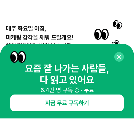
매주 화요일 아침,
마케팅 감각을 깨워 드릴게요!
65,043명의 마케터를 성장시키는 뉴스레터
뉴스레터 구독하기
요즘 잘 나가는 사람들,
다 읽고 있어요
NHN AD
6.4만 명 구독 중 · 무료
지금 무료 구독하기
오픈애즈란
공지사항
제휴문의
인사이터 신청
뉴스레터
광고안내
경기도 성남시 분당구 대왕판교로645번길 16
대표 : 심도섭
사업자등록번호 : 144-81-27690(
사업자정보확인
)