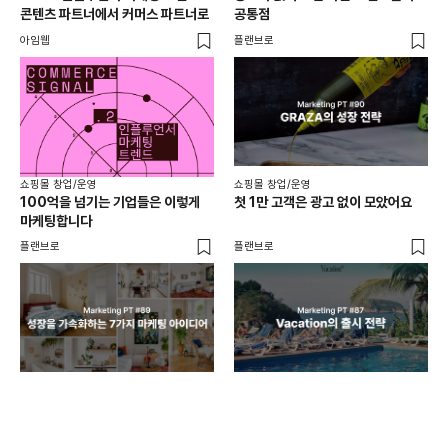
콘텐츠 파트너에서 커머스 파트너로
공통점
프롬
아임웹
플랜브로
와디
쇼핑몰 창업/운영
쇼핑몰 창업/운영
쇼핑
100억을 넘기는 기업들은 이렇게
첫 1만 고객은 광고 없이 모았어요
올리
마케팅합니다
넘
플랜브로
플랜브로
이숲 