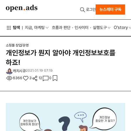
뉴스레터 구독
로그인
탐색
지금, 마케팅
흐름과 판단
인사이터
실행도구
O'story
쇼핑몰 창업/운영
개인정보가 뭔지 알아야 개인정보보호를
하죠!
캐치시큐
2021.01.19 07:19
6366
3
12
0