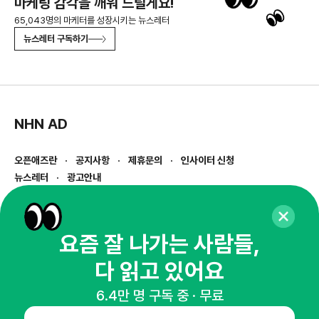
마케팅 감각을 깨워 드릴게요!
65,043명의 마케터를 성장시키는 뉴스레터
뉴스레터 구독하기
NHN AD
오픈애즈란
공지사항
제휴문의
인사이터 신청
뉴스레터
광고안내
경기도 성남시 분당구 대왕판교로645번길 16
대표 : 심도섭
사업자등록번호 : 144-81-27690(
사업자정보확인
)
요즘 잘 나가는 사람들,
통신판매업신고번호 : 2014-경기성남-1023
다 읽고 있어요
호스팅서비스사업자 : 오픈애즈
서비스•광고 문의 :
1800-2198
6.4만 명 구독 중 · 무료
이메일 :
openads@openads.co.kr