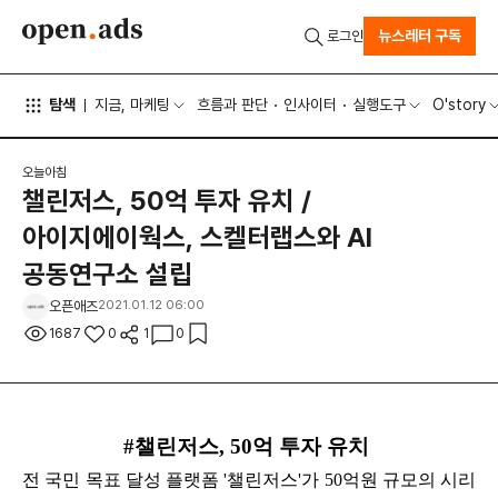
뉴스레터 구독
로그인
탐색
지금, 마케팅
흐름과 판단
인사이터
실행도구
O'story
오늘아침
챌린저스, 50억 투자 유치 /
아이지에이웍스, 스켈터랩스와 AI
공동연구소 설립
오픈애즈
2021.01.12 06:00
1687
0
1
0
#챌린저스, 50억 투자 유치
전 국민 목표 달성 플랫폼 '챌린저스'가 50억원 규모의 시리