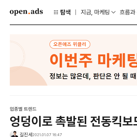
탐색
지금, 마케팅
흐름과
업종별 트렌드
엉덩이로 촉발된 전동킥보드
길진세
2021.01.07 16:47