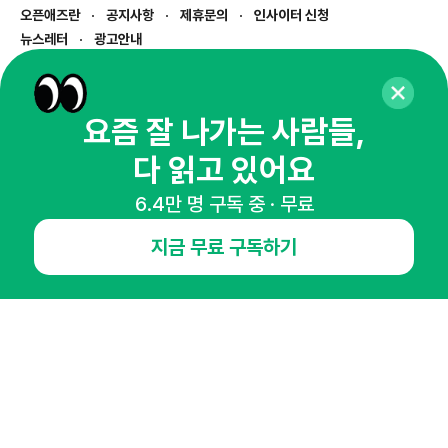
오픈애즈란
공지사항
제휴문의
인사이터 신청
뉴스레터
광고안내
경기도 성남시 분당구 대왕판교로645번길 16
대표 : 심도섭
사업자등록번호 : 144-81-27690(
사업자정보확인
)
요즘 잘 나가는 사람들,
통신판매업신고번호 : 2014-경기성남-1023
다 읽고 있어요
호스팅서비스사업자 : 오픈애즈
서비스•광고 문의 :
1800-2198
6.4만 명 구독 중 · 무료
이메일 :
openads@openads.co.kr
지금 무료 구독하기
이용약관
개인정보처리방침
instagram
thread
kakaotalk
© NHN AD. All rights reserved.